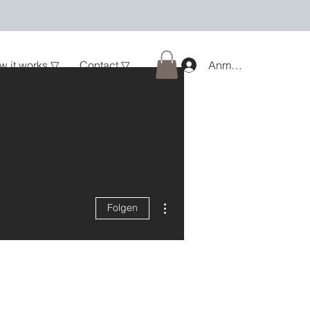
w it works ▽
Contact ▽
Anmelden
Weitere Optionen
Folgen