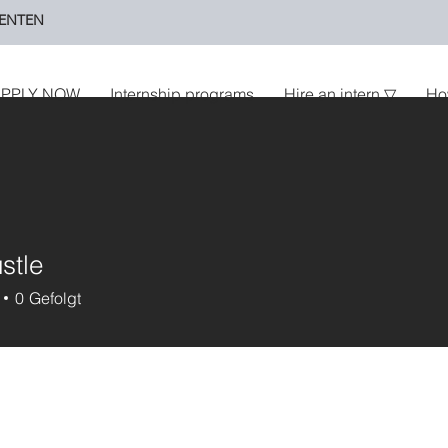
ENTEN
PPLY NOW
Internship programs
Hire an intern ▽
Ho
stle
0
Gefolgt