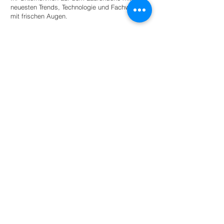
neuesten Trends, Technologie und Fachwissen
mit frischen Augen.
Stellen Sie einen Praktikanten ein
Für Universitäten
Bieten Sie Studierenden angeleitete
Autonomie innerhalb eines Netzwerks
umweltbewusster Unternehmen und
Organisationen für den akademischen
Erfolg.
Mehr lesen