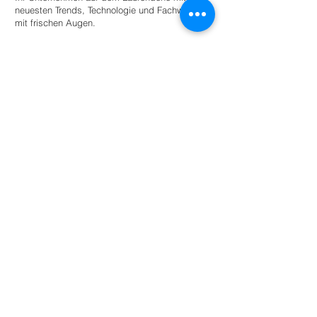
neuesten Trends, Technologie und Fachwissen
mit frischen Augen.
Stellen Sie einen Praktikanten ein
Für Universitäten
Bieten Sie Studierenden angeleitete
Autonomie innerhalb eines Netzwerks
umweltbewusster Unternehmen und
Organisationen für den akademischen
Erfolg.
Mehr lesen