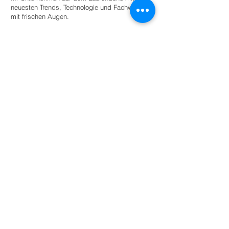
neuesten Trends, Technologie und Fachwissen
mit frischen Augen.
Stellen Sie einen Praktikanten ein
Für Universitäten
Bieten Sie Studierenden angeleitete
Autonomie innerhalb eines Netzwerks
umweltbewusster Unternehmen und
Organisationen für den akademischen
Erfolg.
Mehr lesen