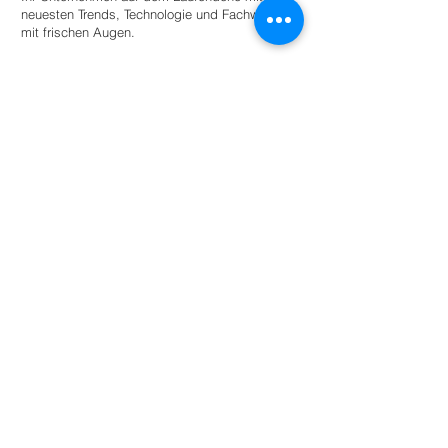
neuesten Trends, Technologie und Fachwissen
mit frischen Augen.
Stellen Sie einen Praktikanten ein
Für Universitäten
Bieten Sie Studierenden angeleitete
Autonomie innerhalb eines Netzwerks
umweltbewusster Unternehmen und
Organisationen für den akademischen
Erfolg.
Mehr lesen