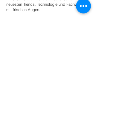
neuesten Trends, Technologie und Fachwissen
mit frischen Augen.
Stellen Sie einen Praktikanten ein
Für Universitäten
Bieten Sie Studierenden angeleitete
Autonomie innerhalb eines Netzwerks
umweltbewusster Unternehmen und
Organisationen für den akademischen
Erfolg.
Mehr lesen