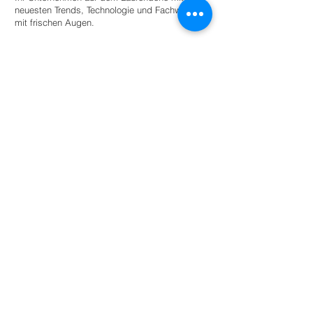
neuesten Trends, Technologie und Fachwissen
mit frischen Augen.
Stellen Sie einen Praktikanten ein
Für Universitäten
Bieten Sie Studierenden angeleitete
Autonomie innerhalb eines Netzwerks
umweltbewusster Unternehmen und
Organisationen für den akademischen
Erfolg.
Mehr lesen