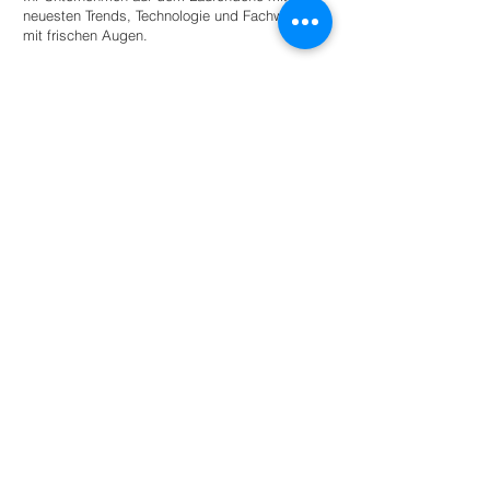
neuesten Trends, Technologie und Fachwissen
mit frischen Augen.
Stellen Sie einen Praktikanten ein
Für Universitäten
Bieten Sie Studierenden angeleitete
Autonomie innerhalb eines Netzwerks
umweltbewusster Unternehmen und
Organisationen für den akademischen
Erfolg.
Mehr lesen