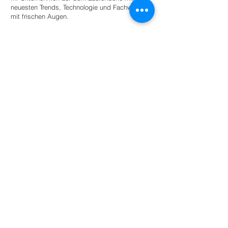
neuesten Trends, Technologie und Fachwissen
mit frischen Augen.
Stellen Sie einen Praktikanten ein
Für Universitäten
Bieten Sie Studierenden angeleitete
Autonomie innerhalb eines Netzwerks
umweltbewusster Unternehmen und
Organisationen für den akademischen
Erfolg.
Mehr lesen