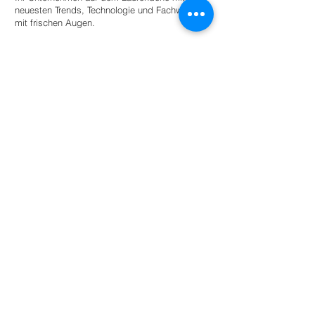
neuesten Trends, Technologie und Fachwissen
mit frischen Augen.
Stellen Sie einen Praktikanten ein
Für Universitäten
Bieten Sie Studierenden angeleitete
Autonomie innerhalb eines Netzwerks
umweltbewusster Unternehmen und
Organisationen für den akademischen
Erfolg.
Mehr lesen