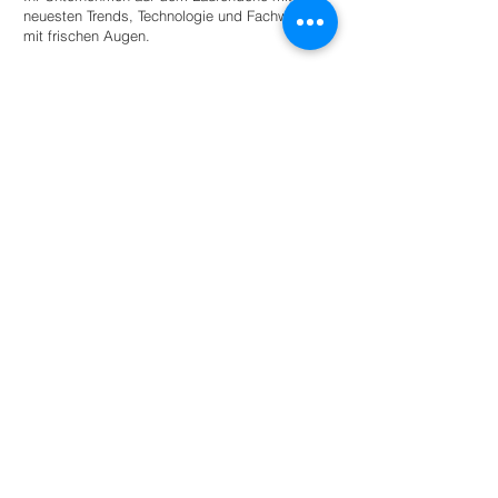
neuesten Trends, Technologie und Fachwissen
mit frischen Augen.
Stellen Sie einen Praktikanten ein
Für Universitäten
Bieten Sie Studierenden angeleitete
Autonomie innerhalb eines Netzwerks
umweltbewusster Unternehmen und
Organisationen für den akademischen
Erfolg.
Mehr lesen