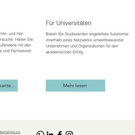
Für Universitäten
Hin- und Her-
Bieten Sie Studierenden angeleitete Autonomie
nsuche. Halten Sie
innerhalb eines Netzwerks umweltbewusster
aufenden
e mit den
Unternehmen und Organisationen für den
ie und Fachwissen
akademischen Erfolg.
Stellen Sie einen Praktikanten ein
Mehr lesen
ternships.co