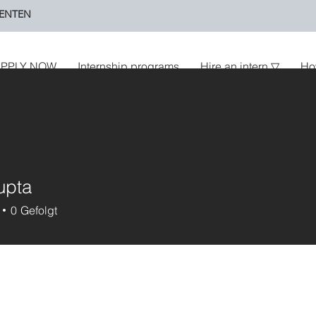
ENTEN
PPLY NOW
Internship programs
Hire an intern ▽
Ho
Gupta
0
Gefolgt