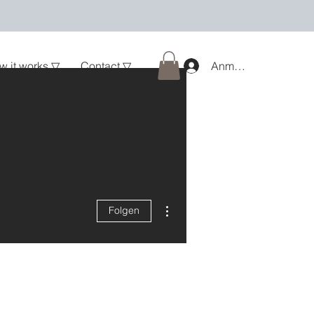
w it works ▽
Contact ▽
Anmelden
Weitere Optionen
Folgen