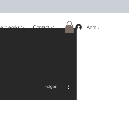
w it works ▽
Contact ▽
Anmelden
Weitere Optionen
Folgen