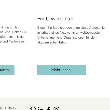
Für Universitäten
Hin- und Her-
Bieten Sie Studierenden angeleitete Autonomie
nsuche. Halten Sie
innerhalb eines Netzwerks umweltbewusster
aufenden
e mit den
Unternehmen und Organisationen für den
ie und Fachwissen
akademischen Erfolg.
Stellen Sie einen Praktikanten ein
Mehr lesen
ternships.co