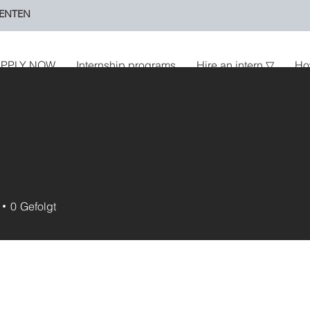
ENTEN
PPLY NOW
Internship programs
Hire an intern ▽
Ho
1
0
Gefolgt