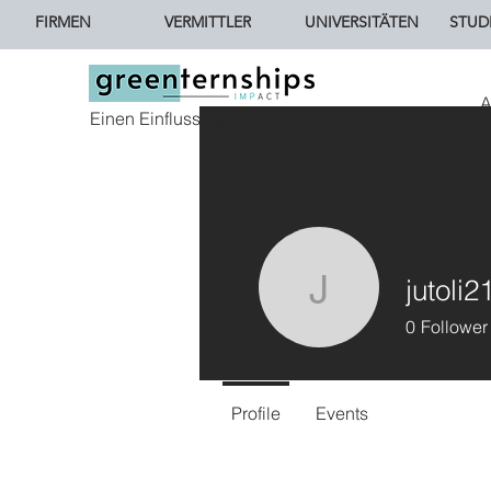
FIRMEN
VERMITTLER
UNIVERSITÄTEN
STUD
A
Einen Einfluss haben.
jutoli2
jutoli21
0
Follower
Profile
Events