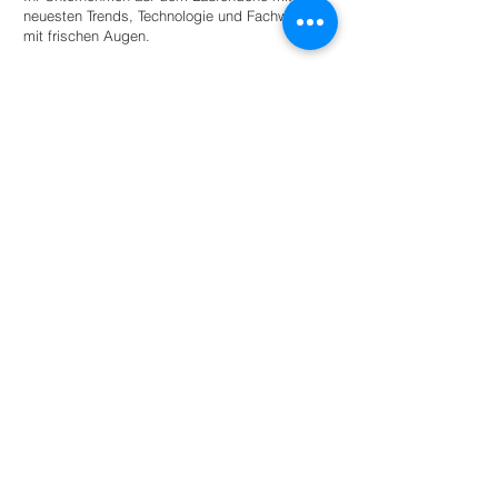
neuesten Trends, Technologie und Fachwissen
mit frischen Augen.
Stellen Sie einen Praktikanten ein
Für Universitäten
Bieten Sie Studierenden angeleitete
Autonomie innerhalb eines Netzwerks
umweltbewusster Unternehmen und
Organisationen für den akademischen
Erfolg.
Mehr lesen