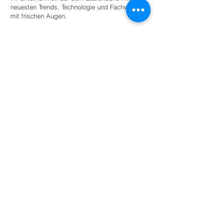
neuesten Trends, Technologie und Fachwissen
mit frischen Augen.
Stellen Sie einen Praktikanten ein
Für Universitäten
Bieten Sie Studierenden angeleitete
Autonomie innerhalb eines Netzwerks
umweltbewusster Unternehmen und
Organisationen für den akademischen
Erfolg.
Mehr lesen