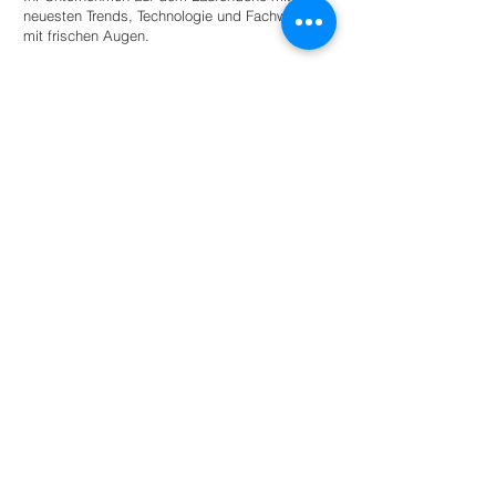
neuesten Trends, Technologie und Fachwissen
mit frischen Augen.
Stellen Sie einen Praktikanten ein
Für Universitäten
Bieten Sie Studierenden angeleitete
Autonomie innerhalb eines Netzwerks
umweltbewusster Unternehmen und
Organisationen für den akademischen
Erfolg.
Mehr lesen