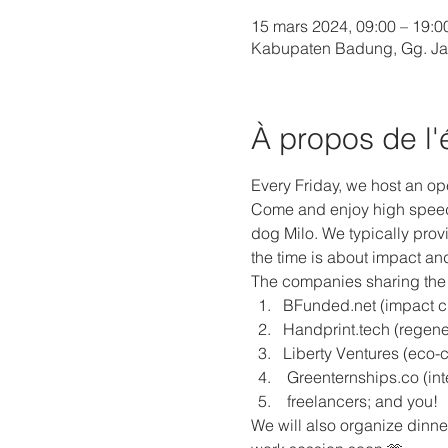
15 mars 2024, 09:00 – 19:
Kabupaten Badung, Gg. Jal
À propos de l
Every Friday, we host an op
Come and enjoy high speed i
dog Milo. We typically provi
the time is about impact and
The companies sharing the o
BFunded.net (impact c
Handprint.tech (regene
Liberty Ventures (eco-c
 Greenternships.co (in
 freelancers; and you!
We will also organize dinner