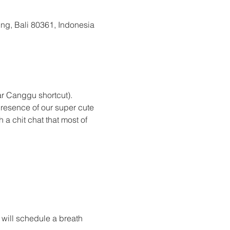
g, Bali 80361, Indonesia
ar Canggu shortcut).
presence of our super cute 
 a chit chat that most of 
 will schedule a breath 