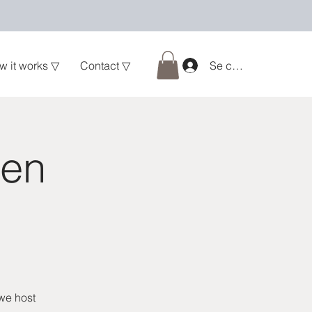
w it works ▽
Contact ▽
Se connecter
een
 we host