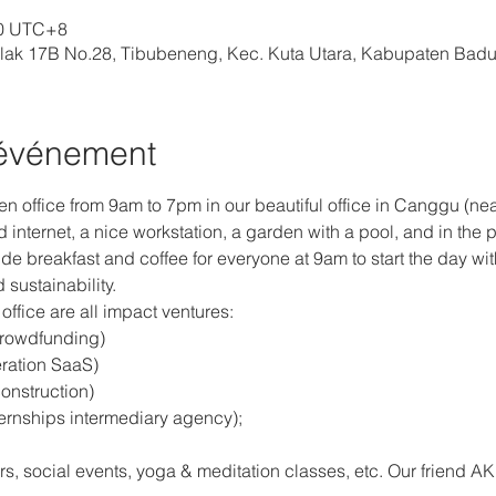
00 UTC+8
ak 17B No.28, Tibubeneng, Kec. Kuta Utara, Kabupaten Badun
'événement
en office from 9am to 7pm in our beautiful office in Canggu (ne
nternet, a nice workstation, a garden with a pool, and in the 
de breakfast and coffee for everyone at 9am to start the day with
 sustainability.
ffice are all impact ventures: 
rowdfunding)
ration SaaS) 
onstruction)
ternships intermediary agency);
s, social events, yoga & meditation classes, etc. Our friend AK⁩