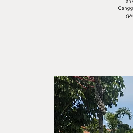
an 
Canggu
gar