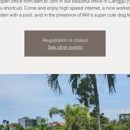
open office from 9am to 7pm in our beautiful office in Canggu (
 shortcut). Come and enjoy high speed internet, a nice worksta
den with a pool, and in the presence of Will's super cute dog M
Registration is closed
See other events