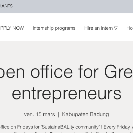
IANTS
PPLY NOW
Internship programs
Hire an intern ▽
Ho
en office for Gr
entrepreneurs
ven. 15 mars
  |  
Kabupaten Badung
fice on Fridays for "SustainaBALIty community" ! Every Friday,