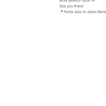
work session soon 🫶
See you there!
📍 Kerta Jala on Jalan Be