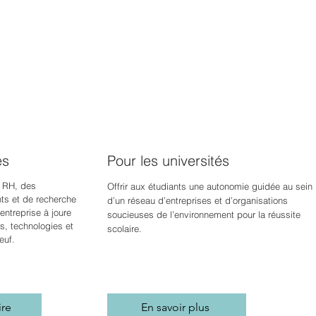
es
Pour les universités
 RH, des
Offrir aux étudiants une autonomie guidée au sein
s et de recherche
d’un réseau d’entreprises et d’organisations
ntreprise à jour
e
soucieuses de l’environnement pour la réussite
s, technologies et
scolaire.
euf.
ire
En savoir plus