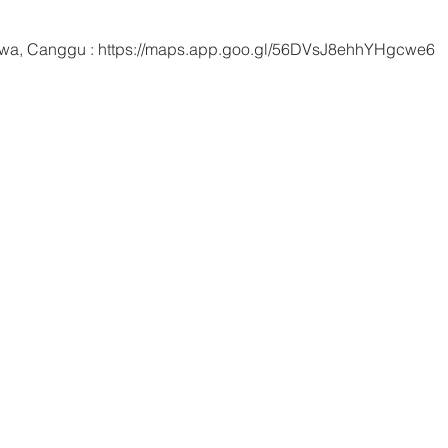
rawa, Canggu : https://maps.app.goo.gl/56DVsJ8ehhYHgcwe6 