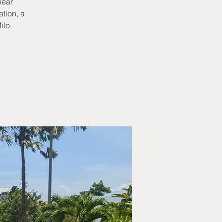
near
tion, a
ilo.