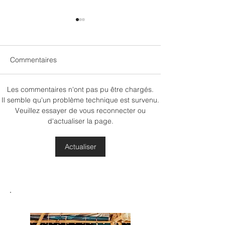
Commentaires
Les commentaires n'ont pas pu être chargés.
🍄 Champigne-n
✈️ ALZEA x
Il semble qu'un problème technique est survenu.
Veuillez essayer de vous reconnecter ou
Perspectives ch
Greenternships : Une
d'actualiser la page.
sur les psychédé
passerelle humaine et
entre quête spiri
interculturelle vers
discernement
Actualiser
l’Indonésie