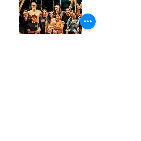
PERMAKUMPUL
We're about regeneration. Our
team holds annual weekend
gatherings filled with
workshops, talks, and
networking sessions hosted by
leading experts across
sectors. A place where
business, culture, science and
technology unite under one
cause: environmental
sustainability.