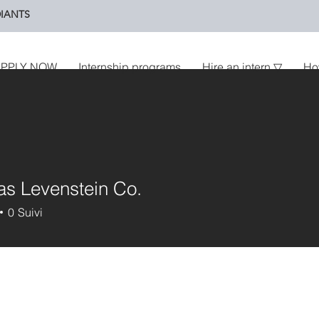
IANTS
PPLY NOW
Internship programs
Hire an intern ▽
Ho
as Levenstein Co.
0
Suivi