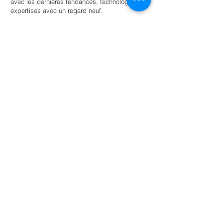
avec les dernières tendances, technologies et
expertises avec un regard neuf.
Trouvez un stagiaire
Pour les universités
Offrir aux étudiants une autonomie guidée
au sein d’un réseau d’entreprises et
d’organisations soucieuses de
l’environnement pour la réussite scolaire.
En savoir plus
NL: +31 6 87 52 24 85
FR: +33 6 41 04 12 79