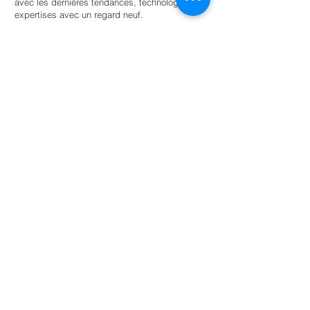
avec les dernières tendances, technologies et
expertises avec un regard neuf.
Trouvez un stagiaire
Pour les universités
Offrir aux étudiants une autonomie guidée
au sein d’un réseau d’entreprises et
d’organisations soucieuses de
l’environnement pour la réussite scolaire.
En savoir plus
NL: +31 6 87 52 24 85
FR: +33 6 41 04 12 79