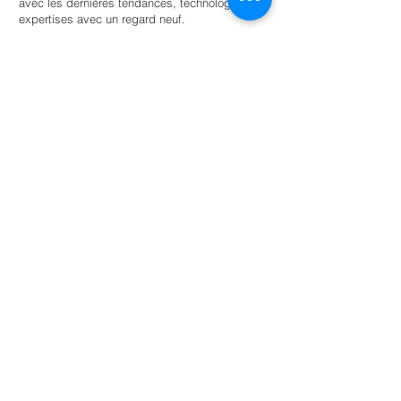
avec les dernières tendances, technologies et
expertises avec un regard neuf.
Trouvez un stagiaire
Pour les universités
Offrir aux étudiants une autonomie guidée
au sein d’un réseau d’entreprises et
d’organisations soucieuses de
l’environnement pour la réussite scolaire.
En savoir plus
NL: +31 6 87 52 24 85
FR: +33 6 41 04 12 79