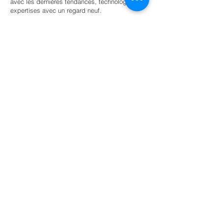
avec les dernières tendances, technologies et
expertises avec un regard neuf.
Trouvez un stagiaire
Pour les universités
Offrir aux étudiants une autonomie guidée
au sein d’un réseau d’entreprises et
d’organisations soucieuses de
l’environnement pour la réussite scolaire.
En savoir plus
NL: +31 6 87 52 24 85
FR: +33 6 41 04 12 79