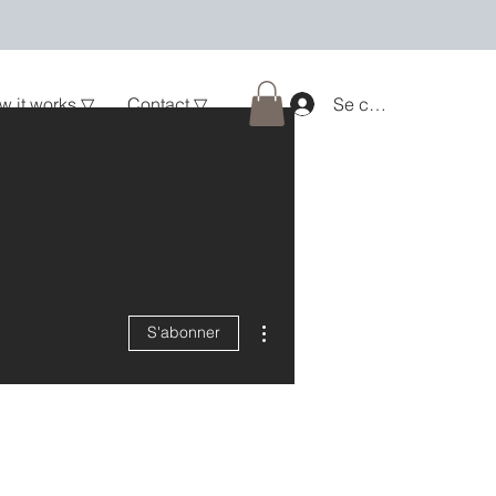
w it works ▽
Contact ▽
Se connecter
Plus d'actions
S'abonner