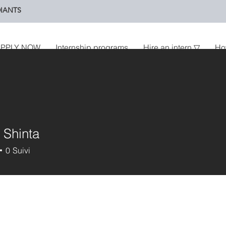
IANTS
PPLY NOW
Internship programs
Hire an intern ▽
Ho
 Shinta
0
Suivi