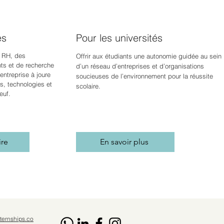
es
Pour les universités
 RH, des
Offrir aux étudiants une autonomie guidée au sein
s et de recherche
d’un réseau d’entreprises et d’organisations
ntreprise à jour
e
soucieuses de l’environnement pour la réussite
s, technologies et
scolaire.
euf.
ire
En savoir plus
ternships.co