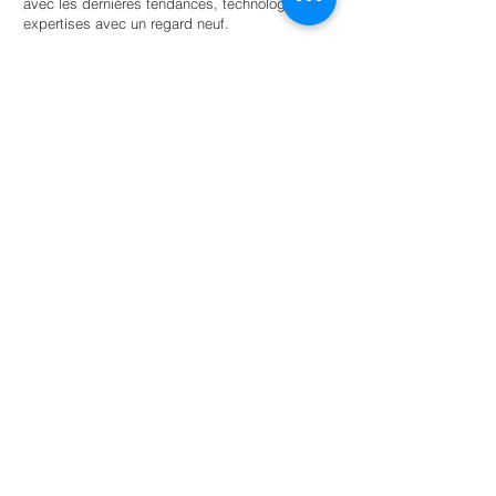
avec les dernières tendances, technologies et
expertises avec un regard neuf.
Trouvez un stagiaire
Pour les universités
Offrir aux étudiants une autonomie guidée
au sein d’un réseau d’entreprises et
d’organisations soucieuses de
l’environnement pour la réussite scolaire.
En savoir plus
NL: +31 6 87 52 24 85
FR: +33 6 41 04 12 79