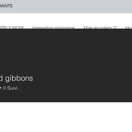
IANTS
PPLY NOW
Internship programs
Hire an intern ▽
Ho
d gibbons
0
Suivi