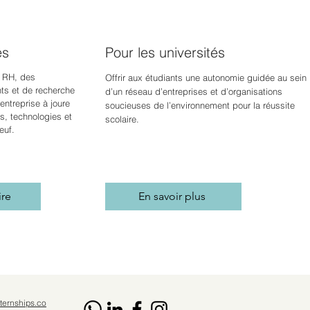
es
Pour les universités
 RH, des
Offrir aux étudiants une autonomie guidée au sein
s et de recherche
d’un réseau d’entreprises et d’organisations
ntreprise à jour
e
soucieuses de l’environnement pour la réussite
s, technologies et
scolaire.
euf.
ire
En savoir plus
ternships.co