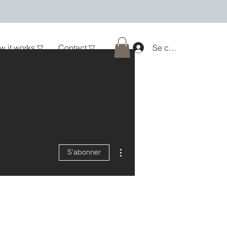
w it works ▽
Contact ▽
Se connecter
Plus d'actions
S'abonner