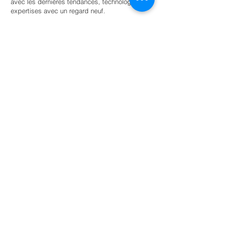
avec les dernières tendances, technologies et
expertises avec un regard neuf.
Trouvez un stagiaire
Pour les universités
Offrir aux étudiants une autonomie guidée
au sein d’un réseau d’entreprises et
d’organisations soucieuses de
l’environnement pour la réussite scolaire.
En savoir plus
NL: +31 6 87 52 24 85
FR: +33 6 41 04 12 79