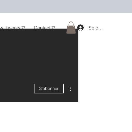
w it works ▽
Contact ▽
Se connecter
Plus d'actions
S'abonner