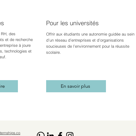
es
Pour les universités
 RH, des
Offrir aux étudiants une autonomie guidée au sein
s et de recherche
d’un réseau d’entreprises et d’organisations
ntreprise à jour
e
soucieuses de l’environnement pour la réussite
s, technologies et
scolaire.
euf.
ire
En savoir plus
ternships.co