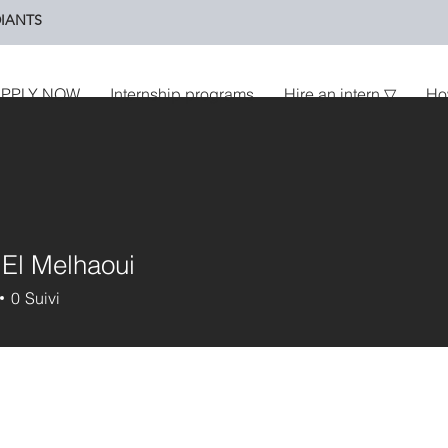
IANTS
PPLY NOW
Internship programs
Hire an intern ▽
Ho
El Melhaoui
0
Suivi