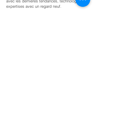
avec les dernières tendances, technologies et
expertises avec un regard neuf.
Trouvez un stagiaire
Pour les universités
Offrir aux étudiants une autonomie guidée
au sein d’un réseau d’entreprises et
d’organisations soucieuses de
l’environnement pour la réussite scolaire.
En savoir plus
NL: +31 6 87 52 24 85
FR: +33 6 41 04 12 79