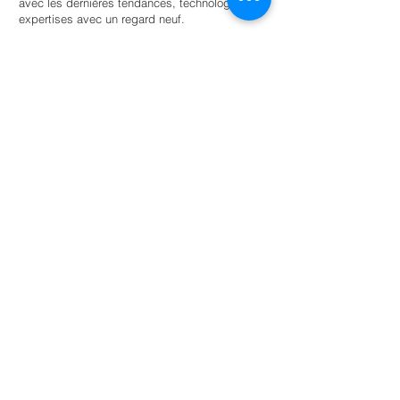
avec les dernières tendances, technologies et
expertises avec un regard neuf.
Trouvez un stagiaire
Pour les universités
Offrir aux étudiants une autonomie guidée
au sein d’un réseau d’entreprises et
d’organisations soucieuses de
l’environnement pour la réussite scolaire.
En savoir plus
NL: +31 6 87 52 24 85
FR: +33 6 41 04 12 79