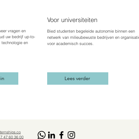
Voor universiteiten
weer vragen en
Bied studenten begeleide autonomie binnen een
d uw bedrijf up-to-
netwerk van milieubewuste bedrijven en organisati
, technologie en
voor academisch succes.
 in
Lees verder
ternships.co
77 47 60 36 00