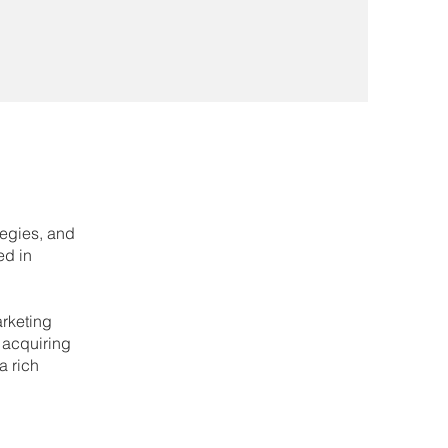
tegies, and
ed in
arketing
 acquiring
a rich