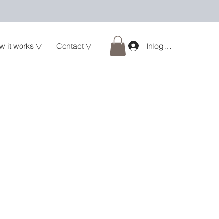
w it works ▽
Contact ▽
Inloggen