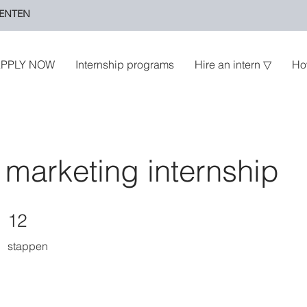
ENTEN
PPLY NOW
Internship programs
Hire an intern ▽
Ho
 marketing internship
12 stappen
12
stappen