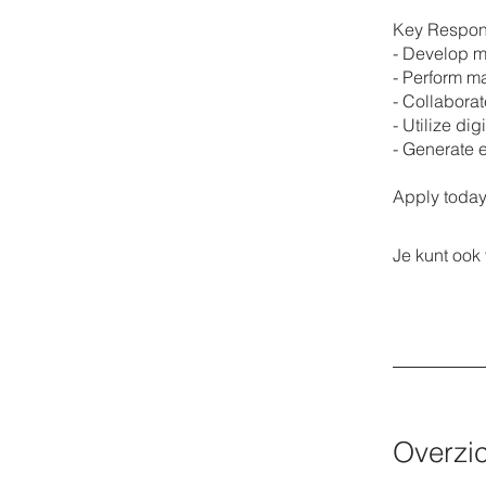
Key Respons
- Develop ma
- Perform ma
- Collaborat
- Utilize di
- Generate 
Apply today
Je kunt ook
Overzic