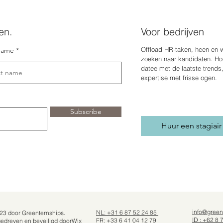
en.
Voor bedrijven
Offload HR-taken, heen en 
name
zoeken naar kandidaten. Hou
date
e met de laatste trends
expertise met frisse ogen.
Subscribe
Huur een stagiair
info@green
NL: +31 6 87 52 24 85
23 door Greenternships.
ID : +62 8 
FR: +33 6 41 04 12 79
edreven en beveiligd door
Wix