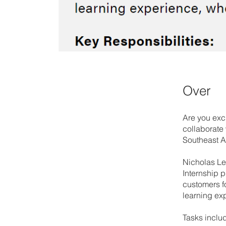
Over
Are you exci
collaborate
Southeast A
Nicholas Le
Internship 
customers fo
learning ex
Tasks inclu