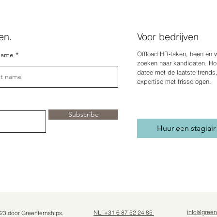
en.
Voor bedrijven
Offload HR-taken, heen en 
name
zoeken naar kandidaten. Hou
date
e met de laatste trends
expertise met frisse ogen.
Subscribe
Huur een stagiair
info@green
NL: +31 6 87 52 24 85
23 door Greenternships.