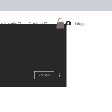
w it works ▽
Contact ▽
Inloggen
Meer acties
Volgen