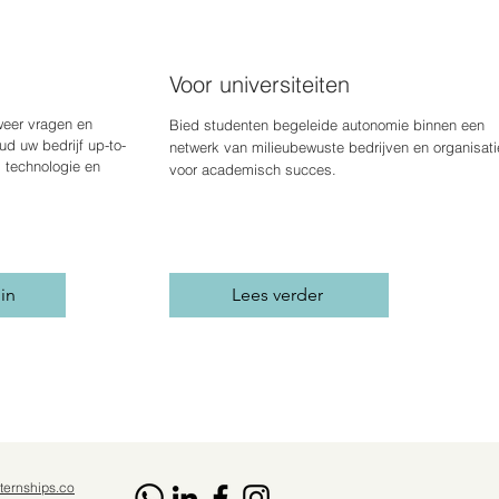
Voor universiteiten
weer vragen en
Bied studenten begeleide autonomie binnen een
d uw bedrijf up-to-
netwerk van milieubewuste bedrijven en organisati
, technologie en
voor academisch succes.
 in
Lees verder
ternships.co