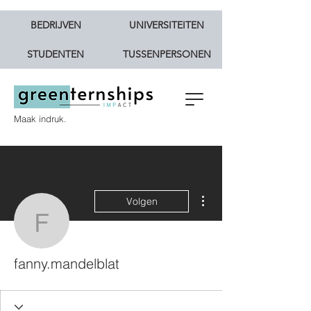
BEDRIJVEN
UNIVERSITEITEN
STUDENTEN
TUSSENPERSONEN
Maak indruk.
Meer acties
Volgen
fanny.mandelblat
fanny.mandelblat