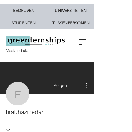
BEDRIJVEN
UNIVERSITEITEN
STUDENTEN
TUSSENPERSONEN
Maak indruk.
Meer acties
Volgen
firat.hazinedar
firat.hazinedar