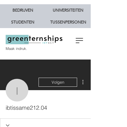
BEDRIJVEN
UNIVERSITEITEN
STUDENTEN
TUSSENPERSONEN
Maak indruk.
Meer acties
Volgen
ibtissame212.04
ibtissame212.04