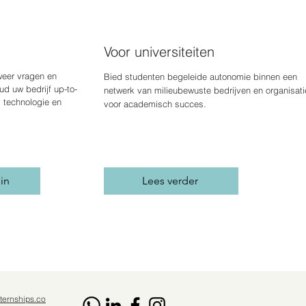
Voor universiteiten
weer vragen en
Bied studenten begeleide autonomie binnen een
d uw bedrijf up-to-
netwerk van milieubewuste bedrijven en organisati
, technologie en
voor academisch succes.
 in
Lees verder
ternships.co