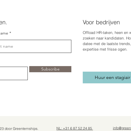
en.
Voor bedrijven
Offload HR-taken, heen en 
name
zoeken naar kandidaten. Hou
date
e met de laatste trends
expertise met frisse ogen.
Subscribe
Huur een stagiair
info@green
NL: +31 6 87 52 24 85
23 door Greenternships.