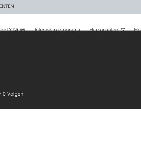
ENTEN
PPLY NOW
Internship programs
Hire an intern ▽
Ho
0
Volgen