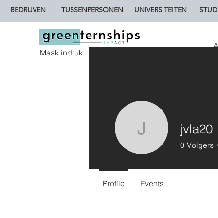
BEDRIJVEN
TUSSENPERSONEN
UNIVERSITEITEN
STUD
A
Maak indruk.
jvla20
jvla20
0
Volgers
Profile
Events