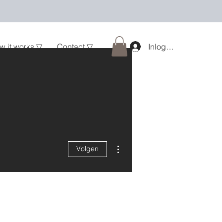
w it works ▽
Contact ▽
Inloggen
Meer acties
Volgen