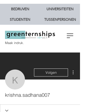
BEDRIJVEN
UNIVERSITEITEN
STUDENTEN
TUSSENPERSONEN
Maak indruk.
Meer acties
Volgen
krishna.sadhana007
krishna.sadhana007