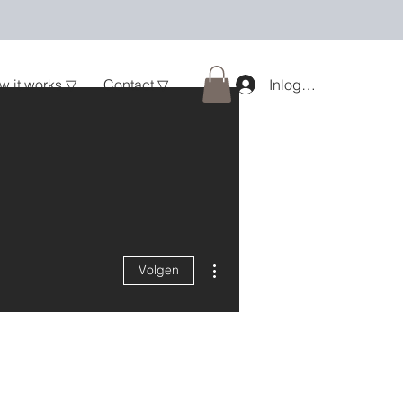
w it works ▽
Contact ▽
Inloggen
Meer acties
Volgen