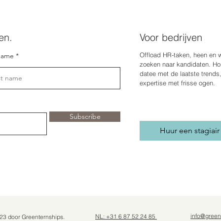
en.
Voor bedrijven
Offload HR-taken, heen en 
name
zoeken naar kandidaten. Hou
date
e met de laatste trends
expertise met frisse ogen.
Subscribe
Huur een stagiair
info@green
NL: +31 6 87 52 24 85
23 door Greenternships.