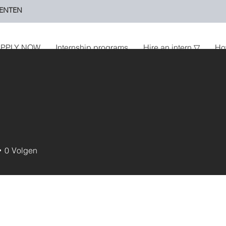
ENTEN
PPLY NOW
Internship programs
Hire an intern ▽
Ho
0
Volgen