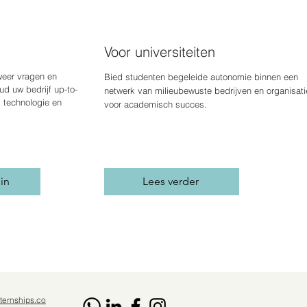
Voor universiteiten
weer vragen en
Bied studenten begeleide autonomie binnen een
d uw bedrijf up-to-
netwerk van milieubewuste bedrijven en organisati
, technologie en
voor academisch succes.
 in
Lees verder
ternships.co