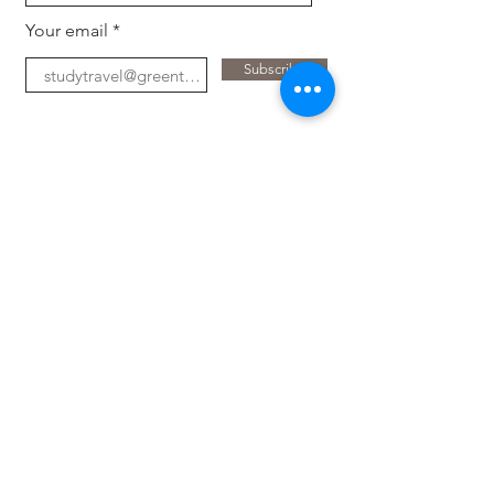
Your email
Subscribe
Für Unternehmen
Entlasten Sie HR-Aufgaben, Hin- und Her-
Anfragen und die Kandidatensuche. Halten Sie
Ihr Unternehmen auf dem Laufenden
e mit den
neuesten Trends, Technologie und Fachwissen
mit frischen Augen.
Stellen Sie einen Praktikanten ein
Für Universitäten
Bieten Sie Studierenden angeleitete