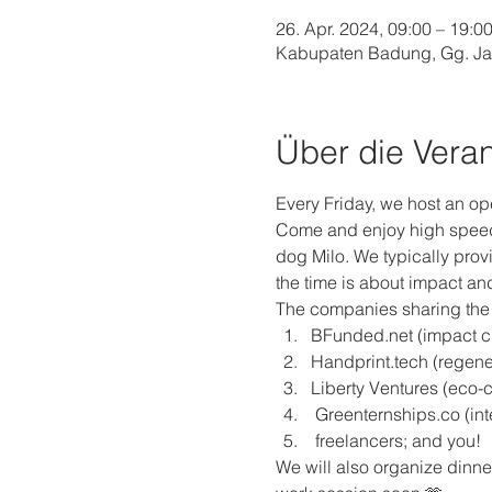
26. Apr. 2024, 09:00 – 19:
Kabupaten Badung, Gg. Jal
Über die Veran
Every Friday, we host an op
Come and enjoy high speed i
dog Milo. We typically provi
the time is about impact and
The companies sharing the o
BFunded.net (impact c
Handprint.tech (regene
Liberty Ventures (eco-c
 Greenternships.co (in
 freelancers; and you!
We will also organize dinner