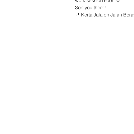
work session soon 🫶
See you there!
📍 Kerta Jala on Jalan Be