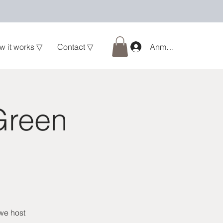
w it works ▽
Contact ▽
Anmelden
Green
 we host