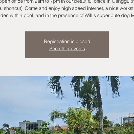
open office from 9am to 7pm in our beautiful office in Canggu (
 shortcut). Come and enjoy high speed internet, a nice worksta
den with a pool, and in the presence of Will's super cute dog M
Registration is closed
See other events