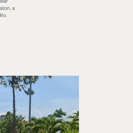
near
tion, a
ilo.