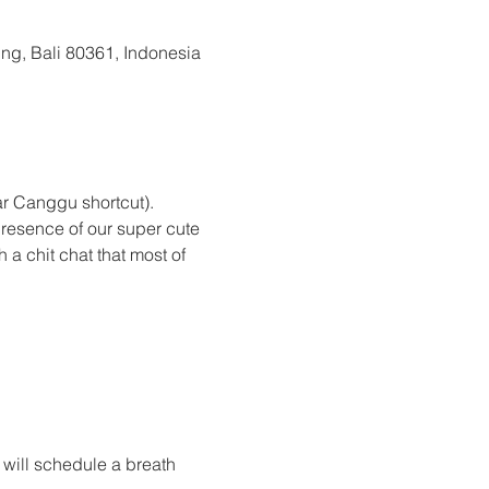
g, Bali 80361, Indonesia
ar Canggu shortcut).
presence of our super cute 
 a chit chat that most of 
 will schedule a breath 