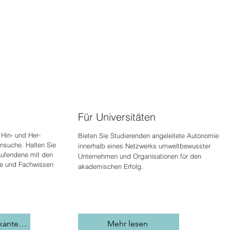
Für Universitäten
Hin- und Her-
Bieten Sie Studierenden angeleitete Autonomie
nsuche. Halten Sie
innerhalb eines Netzwerks umweltbewusster
aufenden
e mit den
Unternehmen und Organisationen für den
ie und Fachwissen
akademischen Erfolg.
Stellen Sie einen Praktikanten ein
Mehr lesen