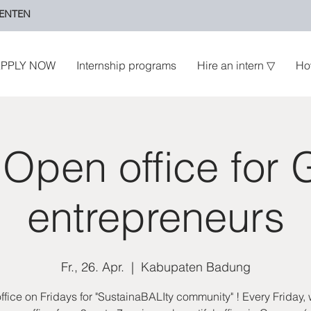
ENTEN
PPLY NOW
Internship programs
Hire an intern ▽
Ho
 Open office for 
entrepreneurs
Fr., 26. Apr.
  |  
Kabupaten Badung
fice on Fridays for "SustainaBALIty community" ! Every Friday,