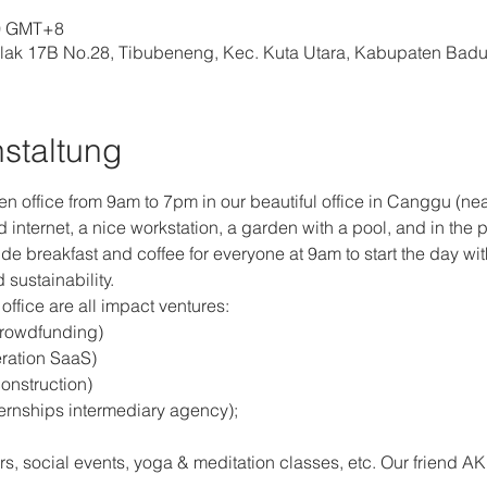
00 GMT+8
ak 17B No.28, Tibubeneng, Kec. Kuta Utara, Kabupaten Badun
staltung
en office from 9am to 7pm in our beautiful office in Canggu (ne
nternet, a nice workstation, a garden with a pool, and in the 
de breakfast and coffee for everyone at 9am to start the day with
 sustainability.
ffice are all impact ventures: 
rowdfunding)
ration SaaS) 
onstruction)
ternships intermediary agency);
s, social events, yoga & meditation classes, etc. Our friend AK⁩