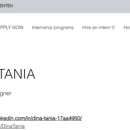
ENTEN
PPLY NOW
Internship programs
Hire an intern ▽
Ho
 TANIA
igner
inkedin.com/in/dina-tania-17aa4950/
ee/DinaTania