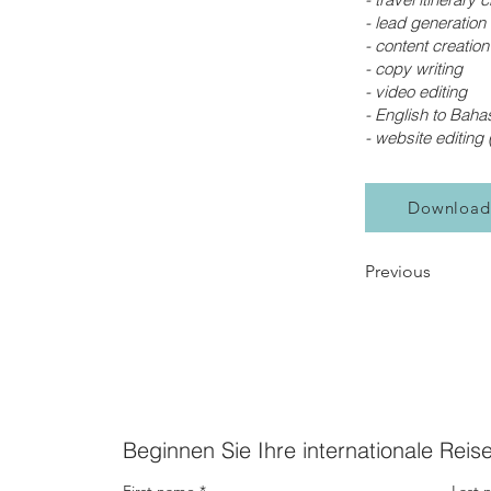
- lead generation
- content creation
- copy writing
- video editing
- English to Baha
- website editing
Download
Previous
Beginnen Sie Ihre internationale Reis
First name
Last 