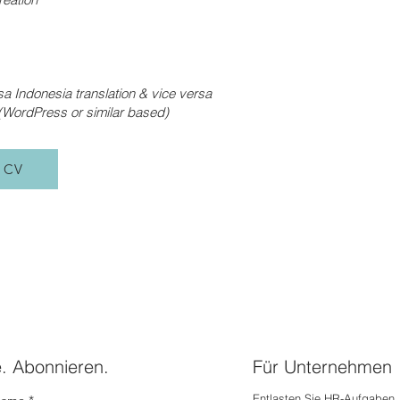
sa Indonesia translation & vice versa
 (WordPress or similar based)
 CV
e. Abonnieren.
Für Unternehmen
Entlasten Sie HR-Aufgaben, 
name