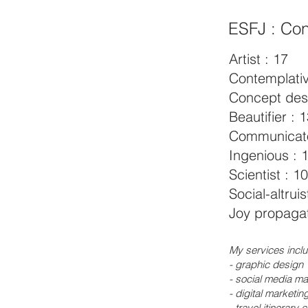
ESFJ : Con
Artist : 17
Contemplativ
Concept desi
Beautifier : 
Communicato
Ingenious : 
Scientist : 10
Social-altruis
Joy propagat
My services inclu
- graphic design
- social media 
- digital marketin
- travel itinerary 