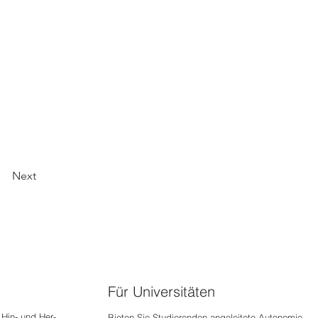
Next
Für Universitäten
Hin- und Her-
Bieten Sie Studierenden angeleitete Autonomie