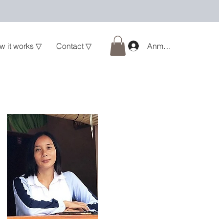
w it works ▽
Contact ▽
Anmelden