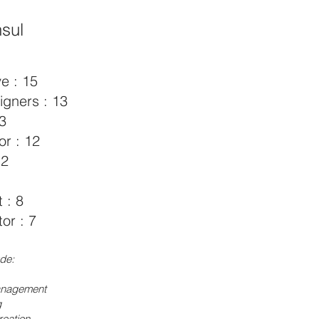
sul
e : 15
gners : 13
13
r : 12
12
t : 8
or : 7
de:
management
g
creation