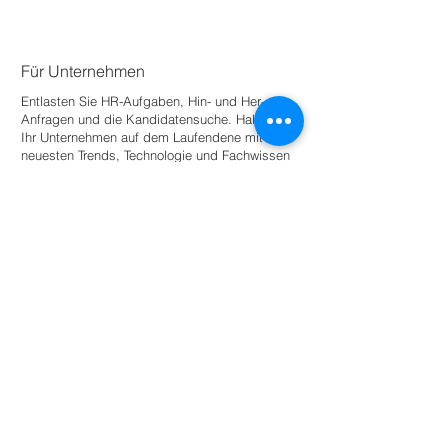
Für Unternehmen
Entlasten Sie HR-Aufgaben, Hin- und Her-
Anfragen und die Kandidatensuche. Halten Sie
Ihr Unternehmen auf dem Laufenden
e mit den
neuesten Trends, Technologie und Fachwissen
mit frischen Augen.
Stellen Sie einen Praktikanten ein
Für Universitäten
Bieten Sie Studierenden angeleitete
Autonomie innerhalb eines Netzwerks
umweltbewusster Unternehmen und
Organisationen für den akademischen
Erfolg.