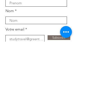
Nom
Votre email
Subscribe
Pour les entreprises
Déchargez-vous des tâches RH, des
demandes de renseignements et de recherche
de candidats. Gardez votre entreprise à jour
e
avec les dernières tendances, technologies et
expertises avec un regard neuf.
Trouvez un stagiaire