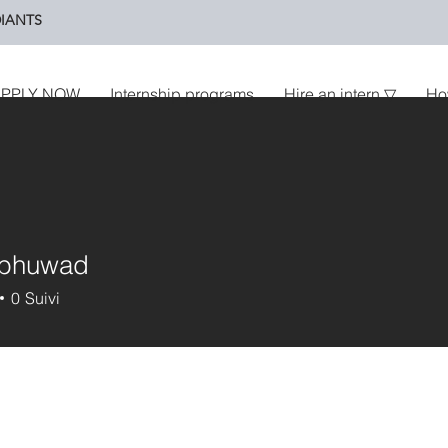
IANTS
PPLY NOW
Internship programs
Hire an intern ▽
Ho
 bhuwad
0
Suivi