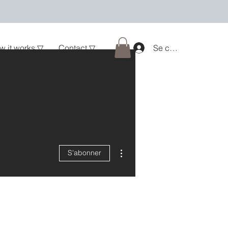
w it works ▽
Contact ▽
Se connecter
Plus d'actions
S'abonner