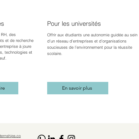
es
Pour les universités
 RH, des
Offrir aux étudiants une autonomie guidée au sein
s et de recherche
d’un réseau d’entreprises et d’organisations
ntreprise à jour
e
soucieuses de l’environnement pour la réussite
s, technologies et
scolaire.
euf.
ire
En savoir plus
ternships.co