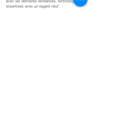
avec les dernières tendances, technologies et
expertises avec un regard neuf.
Trouvez un stagiaire
Pour les universités
Offrir aux étudiants une autonomie guidée
au sein d’un réseau d’entreprises et
d’organisations soucieuses de
l’environnement pour la réussite scolaire.
En savoir plus
NL: +31 6 87 52 24 85
FR: +33 6 41 04 12 79