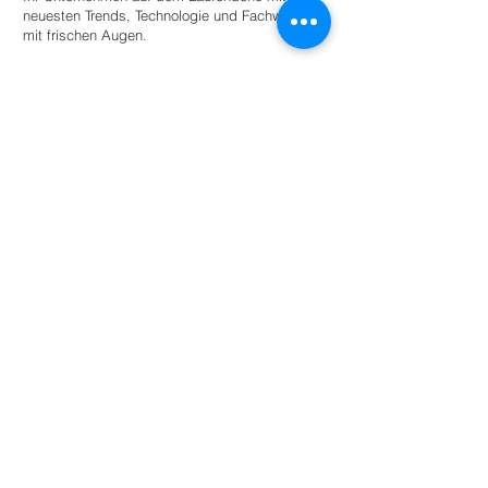
neuesten Trends, Technologie und Fachwissen
mit frischen Augen.
Stellen Sie einen Praktikanten ein
Für Universitäten
Bieten Sie Studierenden angeleitete
Autonomie innerhalb eines Netzwerks
umweltbewusster Unternehmen und
Organisationen für den akademischen
Erfolg.
Mehr lesen